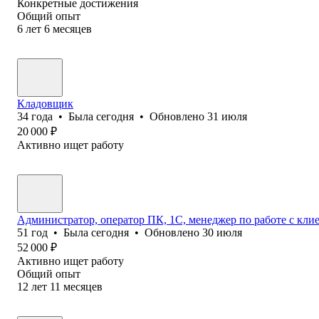
Конкретные достижения
Общий опыт
6
лет
6
месяцев
Кладовщик
34
года
•
Была
сегодня
•
Обновлено
31 июля
20 000
₽
Активно ищет работу
Администратор, оператор ПК, 1С, менеджер по работе с кл
51
год
•
Была
сегодня
•
Обновлено
30 июля
52 000
₽
Активно ищет работу
Общий опыт
12
лет
11
месяцев