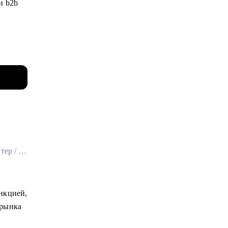
и b2b
й
ю для
нить
Карьерный стратег / Эксперт по развитию карьеры / Executive резюмерайтер / ex-HRD
й
нкцией,
 рынка