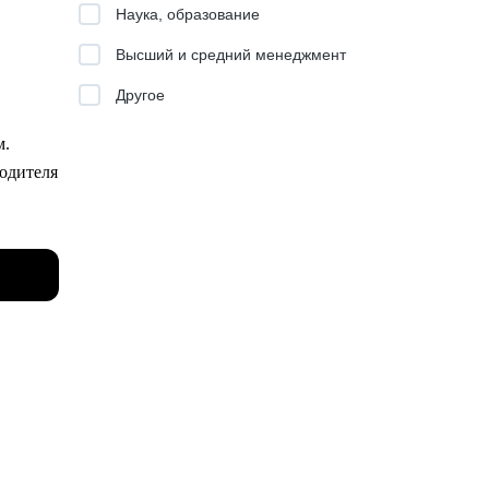
Наука, образование
ии,
Высший и средний менеджмент
Другое
м.
водителя
йших
ере.