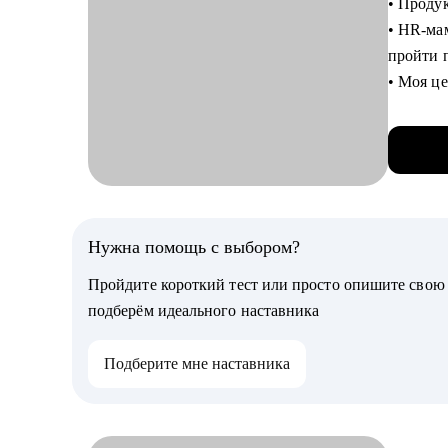
• Проду
• Сейчас
• HR-ма
банкетн
пройти п
• Моя це
С чем п
• Резуль
• Разбе
- 50+ о
• Индиви
- Улучше
• Репет
- Повыш
• Антик
- Ученик
• Укомп
Нужна помощь с выбором?
городов
С чем п
• "Новые
Пройдите короткий тест или просто опишите сво
• Форма
• ФОТ, c
подберём идеального наставника
• Подгот
рекомен
компани
Подберите мне наставника
• Разбо
Кому мо
• Mock-
• Управ
• Шеф п
Кому мо