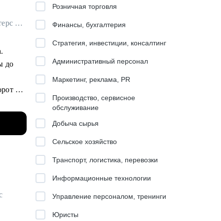
Розничная торговля
Операционный директор ресторанного направления в Mirotel / ex-Росинтерс Ресторантс
Финансы, бухгалтерия
Стратегия, инвестиции, консалтинг
a.
Административный персонал
ы до
Маркетинг, реклама, PR
рот в 4
Производство, сервисное
обслуживание
орые
Добыча сырья
Сельское хозяйство
Транспорт, логистика, перевозки
ее 90 %
Информационные технологии
оранов.
с
Управление персоналом, тренинги
 (120
Юристы