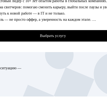
ктовый лидер с 10+ лет опытом работы в глобальных компаниях
 управляю ресторанным направлением отельяMirotel: ресторан 
ма свитчеров: помогаю сменить карьеру, выйти после паузы и у
ый зал "Аджикинежаль", Tom Yam Bar.
уть к новой работе — в IT и не только.
ль — не просто оффер, а уверенность на каждом этапе.
омогу:
таты учеников:
рем резюме, подсветим твои суперсилы.
фферов в классные компании в России и мире;
дуальный план развития (сильные слабые стороны /с чего нача
Выбрать услугу
ние конверсии из резюме в собеседование в 70 раз;
иция собеседования.
ение зарплаты от 10% до 60%;
ризисное управление ресторанов /Оптимизация процессов
и уже работают в Т-Банк, Сбер, Яндекс, Booking и тд.
лектованность/Текучесть в регионах учитывая специфику мален
.
омогу:
 люди": как руководить новым поколением, чего они хотят.
ю ситуацию —
т резюме, который проходит ATS и цепляет рекрутеров.
ost, расходы в ресторане. Могу проанализировать бюджет и дать
овка к culture fit интервью — знаю, как оценивают в междунар
дации.
ях.
р тестовых заданий — чтобы вас заметили.
гу помочь:
интервью — репетиция перед важной встречей.
ляющим, Директорам и менеджерам ресторанов
оварам и Су-шефам
гу помочь: