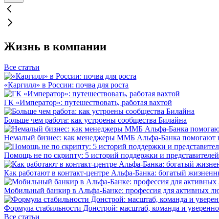
Жизнь в компании
Все статьи
«Каргилл» в России: почва для роста
ГК «Император»: путешествовать, работая вахтой
Больше чем работа: как устроены сообщества Билайна
Немалый бизнес: как менеджеры ММБ Альфа-Банка помогают 
Помощь не по скрипту: 5 историй поддержки и представителей
Как работают в контакт-центре Альфа-Банка: богатый жизненн
Мобильный банкир в Альфа-Банке: профессия для активных л
Формула стабильности Донстрой: масштаб, команда и уверенно
Все статьи