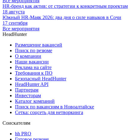
Все мероприятия
HR-бренд как актив: от стратегии к конкретным проектам
18 августа
Южный HR-Маяк 2026: два дня о силе навыков в Сочи
17 сентября
Все мероприятия
HeadHunter
Размещение вакансий
Поиск по резюме
О компании
Наши вакансии
Реклама на сайте
Требования к ПО
Безопасный HeadHunter
HeadHunter API
Партнерам
Инвесторам
Каталог компаний
Поиск по вакансиям в Новоалтайске
Сетка: соцсеть для нетворкинга
Соискателям
hh PRO
Готовое резюме