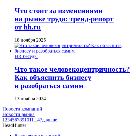
Что стоит за изменениями
на рынке труда: тренд-репорт
от hh.ru
18 ноября 2025
HR-беседы
Что такое человеко­центричность?
Как объяснить бизнесу
и разобраться самим
13 ноября 2024
Новости компаний
Новости рынка
1
2
3
4
5
6
7
8
9
10
11
...
47
дальше
HeadHunter
Размещение вакансий